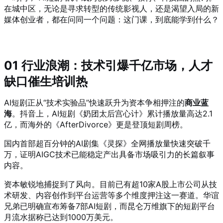
在城中区，无论是寻求转型的传统影视人，还是渴望入局的新
媒体创业者，都在问同一个问题：这门课，到底能学到什么？
01 行业浪潮：技术引爆千亿市场，人才
缺口催生培训热
AI短剧正从“技术实验品”快速跃升为资本争相押注的
商业蓝
海
。抖音上，AI短剧《奶团太后宫心计》累计播放量高达2.1
亿，而海外的《AfterDivorce》更是登顶短剧周榜。
国内首部超百分钟的AI剧集《灵探》全网播放量快速突破千
万，证明AIGC技术已能稳定产出具备市场吸引力的长篇叙事
内容。
资本敏锐地捕捉到了风向。目前已有超10家A股上市公司从技
术研发、内容创作到平台运营等多个维度押注这一赛道。华谊
兄弟已明确宣布筹备7部AI短剧，而昆仑万维旗下的短剧平台
月流水据称已达到1000万美元。