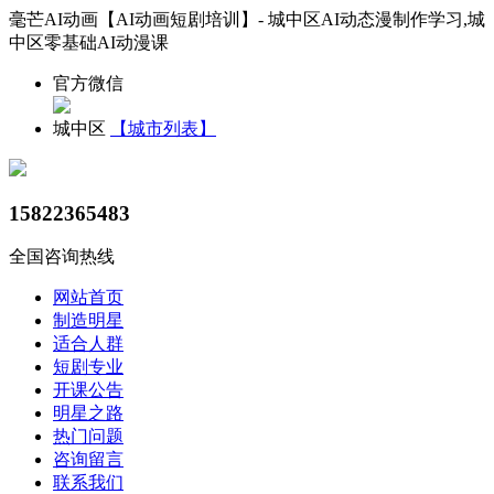
毫芒AI动画【AI动画短剧培训】- 城中区AI动态漫制作学习,城
中区零基础AI动漫课
官方微信
城中区
【城市列表】
15822365483
全国咨询热线
网站首页
制造明星
适合人群
短剧专业
开课公告
明星之路
热门问题
咨询留言
联系我们