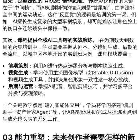
首先，是颠覆性的“AI优先”创作思维。
传统影视创作的关键
在于“中间帧”，而AI短剧制作的锚点则是“首尾帧”，由算法补
全中间的运动轨迹。这种“反直觉”的逻辑是培训的第一课。例
如，AI擅长生成复杂的大型车祸场景，却可能难以让角色脸上
的伤口在连续镜头中保持一致。
其次，课程提供全栈AI工具链的实战演练。
在为期数天到数
周的密集培训中，学员需要掌握从剧本、分镜到生成、后期的
全流程。以城中区本地开设的实训班为例，课程模块覆盖：
前期策划
：利用AI进行热点选题分析与剧本快速生成。
视觉生成
：学习使用主流图像模型（如Stable Diffusion）
和视频生成工具，并解决角色形象一致性这一核心挑战。
后期与运营
：掌握AI配音、智能剪辑技巧，并学习多平台
分发与变现策略。
一个关键教学点是“短剧智能体应用”，学员将学习搭建“编剧
助手”“资产管家Agent”等，让AI智能体协助完成从提炼卖点到
生成分镜头表的系列工作。
03 能力重塑：未来创作者需要怎样的新