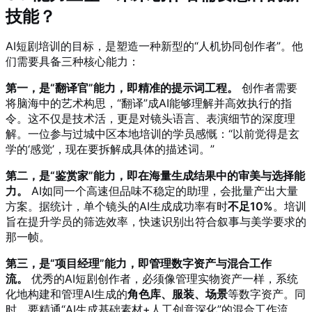
技能？
AI短剧培训的目标，是塑造一种新型的“人机协同创作者”。他
们需要具备三种核心能力：
第一，是“翻译官”能力，即精准的提示词工程。
创作者需要
将脑海中的艺术构思，“翻译”成AI能够理解并高效执行的指
令。这不仅是技术活，更是对镜头语言、表演细节的深度理
解。一位参与过城中区本地培训的学员感慨：“以前觉得是玄
学的‘感觉’，现在要拆解成具体的描述词。”
第二，是“鉴赏家”能力，即在海量生成结果中的审美与选择能
力。
AI如同一个高速但品味不稳定的助理，会批量产出大量
方案。据统计，单个镜头的AI生成成功率有时
不足10%
。培训
旨在提升学员的筛选效率，快速识别出符合叙事与美学要求的
那一帧。
第三，是“项目经理”能力，即管理数字资产与混合工作
流。
优秀的AI短剧创作者，必须像管理实物资产一样，系统
化地构建和管理AI生成的
角色库、服装、场景
等数字资产。同
时，要精通“AI生成基础素材+人工创意深化”的混合工作流，