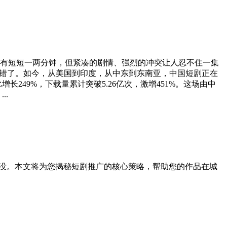
有短短一两分钟，但紧凑的剧情、强烈的冲突让人忍不住一集
就错了。如今，从美国到印度，从中东到东南亚，中国短剧正在
长249%，下载量累计突破5.26亿次，激增451%。这场由中
..
埋没。本文将为您揭秘短剧推广的核心策略，帮助您的作品在城