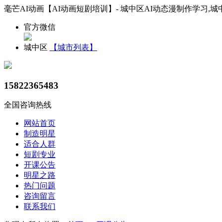
毫芒AI动画【AI动画短剧培训】- 城中区AI动态漫制作学习,城
官方微信
城中区
【城市列表】
15822365483
全国咨询热线
网站首页
制造明星
适合人群
短剧专业
开课公告
明星之路
热门问题
咨询留言
联系我们