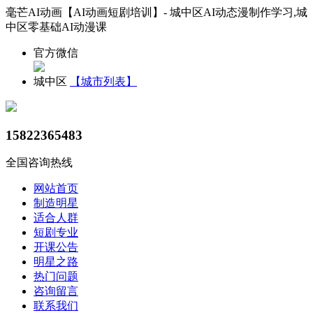
毫芒AI动画【AI动画短剧培训】- 城中区AI动态漫制作学习,城
中区零基础AI动漫课
官方微信
城中区
【城市列表】
15822365483
全国咨询热线
网站首页
制造明星
适合人群
短剧专业
开课公告
明星之路
热门问题
咨询留言
联系我们