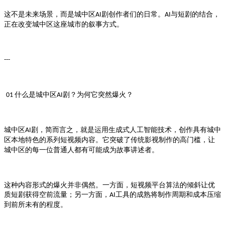
这不是未来场景，而是
剧创作者们的日常。
与短剧的结合，
城中区AI
AI
正在改变
这座城市的叙事方式。
城中区
---
什么是
剧？为何它突然爆火？
01
城中区AI
剧，简而言之，就是运用生成式人工智能技术，创作具有
城中区AI
城中
本地特色的系列短视频内容。它突破了传统影视制作的高门槛，让
区
的每一位普通人都有可能成为故事讲述者。
城中区
这种内容形式的爆火并非偶然。一方面，短视频平台算法的倾斜让优
质短剧获得空前流量；另一方面，
工具的成熟将制作周期和成本压缩
AI
到前所未有的程度。