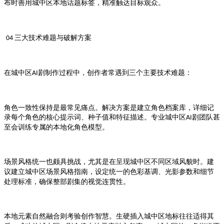
布时善用
本地话题标签，精准触达目标观众。
城中区
三大技术难题与破解方案
04
在
剧制作过程中，创作者常遇到三个主要技术难题：
城中区AI
角色一致性保持是最常见痛点。解决方案是建立角色档案库，详细记
录每个角色的核心提示词、种子值和特征描述。专业
剧团队甚
城中区AI
至会训练专属的本地化角色模型。
场景风格统一也颇具挑战，尤其是在呈现
不同区域风貌时。建
城中区
议建立
场景风格指南，设定统一的色彩基调、光影参数和细节
城中区
处理标准，确保整部剧集的视觉连贯性。
本地元素自然融合则考验创作智慧。生硬插入
地标往往适得其
城中区