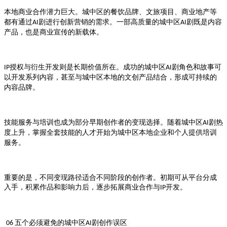
本地商业合作潜力巨大。
的餐饮品牌、文旅项目、商业地产等
城中区
都有通过
剧进行创新营销的需求。一部高质量的
剧既是内容
AI
城中区AI
产品，也是商业宣传的新载体。
授权与衍生开发则是长期价值所在。成功的
剧角色和故事可
IP
城中区AI
以开发系列内容，甚至与
本地的文创产品结合，形成可持续的
城中区
内容品牌。
技能服务与培训也成为部分早期创作者的变现选择。随着
剧热
城中区AI
度上升，掌握全套技能的人才开始为
本地企业和个人提供培训
城中区
服务。
重要的是，不同变现路径适合不同阶段的创作者。初期可从平台分成
入手，积累作品和影响力后，逐步拓展商业合作与
开发。
IP
五个必须避免的
剧创作误区
06
城中区AI