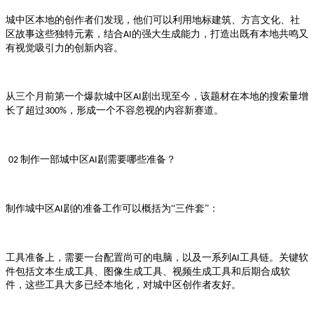
本地的创作者们发现，他们可以利用地标建筑、方言文化、社
城中区
区故事这些独特元素，结合
的强大生成能力，打造出既有本地共鸣又
AI
有视觉吸引力的创新内容。
从三个月前第一个爆款
剧出现至今，该题材在本地的搜索量增
城中区AI
长了超过
，形成一个不容忽视的内容新赛道。
300%
制作一部
剧需要哪些准备？
02
城中区AI
制作
剧的准备工作可以概括为“三件套”：
城中区AI
工具准备上，需要一台配置尚可的电脑，以及一系列
工具链。关键软
AI
件包括文本生成工具、图像生成工具、视频生成工具和后期合成软
件，这些工具大多已经本地化，对
创作者友好。
城中区