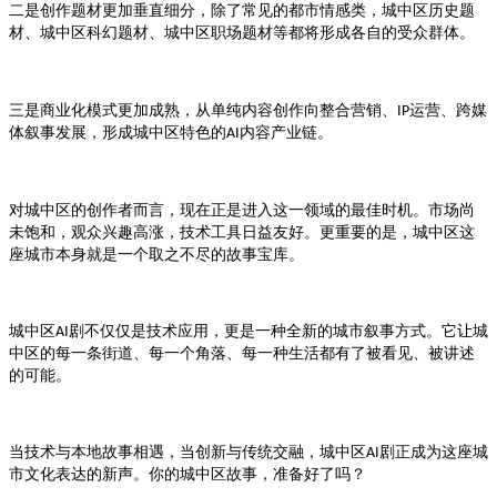
二是创作题材更加垂直细分，除了常见的都市情感类，
历史题
城中区
材、
科幻题材、
职场题材等都将形成各自的受众群体。
城中区
城中区
三是商业化模式更加成熟，从单纯内容创作向整合营销、
运营、跨媒
IP
体叙事发展，形成
特色的
内容产业链。
城中区
AI
对
的创作者而言，现在正是进入这一领域的最佳时机。市场尚
城中区
未饱和，观众兴趣高涨，技术工具日益友好。更重要的是，
这
城中区
座城市本身就是一个取之不尽的故事宝库。
剧不仅仅是技术应用，更是一种全新的城市叙事方式。它让
城中区AI
城
的每一条街道、每一个角落、每一种生活都有了被看见、被讲述
中区
的可能。
当技术与本地故事相遇，当创新与传统交融，
剧正成为这座城
城中区AI
市文化表达的新声。你的
故事，准备好了吗？
城中区