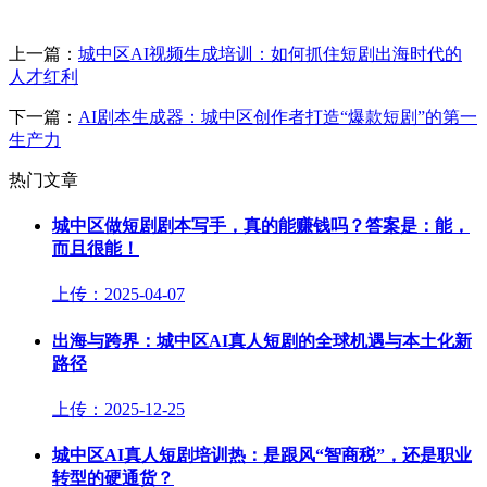
上一篇：
城中区AI视频生成培训：如何抓住短剧出海时代的
人才红利
下一篇：
AI剧本生成器：城中区创作者打造“爆款短剧”的第一
生产力
热门文章
城中区做短剧剧本写手，真的能赚钱吗？答案是：能，
而且很能！
上传：2025-04-07
出海与跨界：城中区AI真人短剧的全球机遇与本土化新
路径
上传：2025-12-25
城中区AI真人短剧培训热：是跟风“智商税”，还是职业
转型的硬通货？