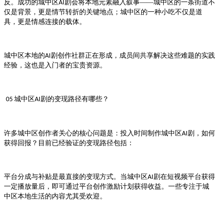
反。成功的
剧会将本地元素融入叙事——
的一条街道不
城中区AI
城中区
仅是背景，更是情节转折的关键地点；
的一种小吃不仅是道
城中区
具，更是情感连接的载体。
本地的
剧创作社群正在形成，成员间共享解决这些难题的实践
城中区
AI
经验，这也是入门者的宝贵资源。
剧的变现路径有哪些？
05 城中区AI
许多
创作者关心的核心问题是：投入时间制作
剧，如何
城中区
城中区AI
获得回报？目前已经验证的变现路径包括：
平台分成与补贴是最直接的变现方式。当
剧在短视频平台获得
城中区AI
一定播放量后，即可通过平台创作激励计划获得收益。一些专注于
城
本地生活的内容尤其受欢迎。
中区