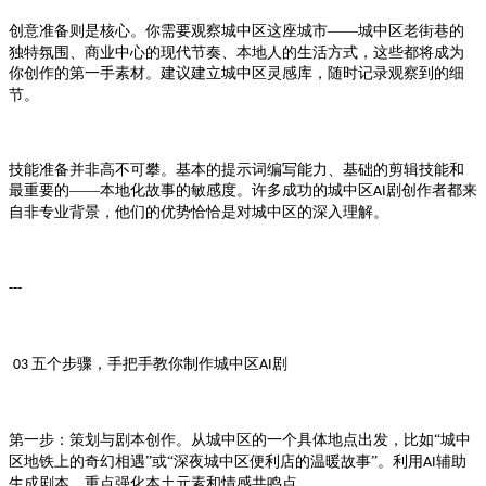
创意准备则是核心。你需要观察
这座城市——
老街巷的
城中区
城中区
独特氛围、商业中心的现代节奏、本地人的生活方式，这些都将成为
你创作的第一手素材。建议建立
灵感库，随时记录观察到的细
城中区
节。
技能准备并非高不可攀。基本的提示词编写能力、基础的剪辑技能和
最重要的
——本地化故事的敏感度。许多成功的
剧创作者都来
城中区AI
自非专业背景，他们的优势恰恰是对
的深入理解。
城中区
---
五个步骤，手把手教你制作
剧
03
城中区AI
第一步：策划与剧本创作。从
的一个具体地点出发，比如“
城中区
城中
地铁上的奇幻相遇”或“深夜
便利店的温暖故事”。利用
辅助
区
城中区
AI
生成剧本，重点强化本土元素和情感共鸣点。