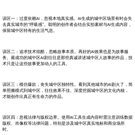
误区一：过度依赖
，忽视本地真实感。
生成的
场景有时会失
AI
AI
城中区
去真实城市的“呼吸感”。聪明的创作者会结合实拍素材与
生成内容，
AI
保留
特有的生活气息。
城中区
误区二：追求技术炫酷，忽略故事本质。再好的
效果也是为故事服
AI
务。最成功的
剧往往是那些真诚讲述
人故事的作品，技
城中区AI
城中区
术只是让这些故事更加动人的工具。
误区三：模仿爆款，丧失
独特性。看到其他城市的
剧火了，简
城中区
AI
单照搬模式到
，往往效果不佳。深度挖掘
的文化内核，
城中区
城中区
才能创作出真正有生命力的作品。
误区四：忽视法律与版权边界。使用
工具生成内容时需注意训练数据
AI
版权、肖像权等法律问题，特别是涉及
真实地标和商业场所
城中区
时。