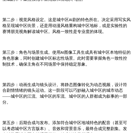
第二步：视觉风格设定。这是
剧的特色所在。决定采用写实风
城中区AI
格呈现
街景，还是用动漫风格重构
地标，或是实验性的
城中区
城中区
赛博朋克视角解读
。风格一致性是专业度的体现。
城中区
第三步：角色与场景生成。使用
图像工具生成具有
本地特征的
AI
城中区
角色形象，同时创建
标志性场景。此时需要掌握角色一致性控
城中区
制技术，确保主角在不同场景中保持稳定形象。
第四步：动画生成与镜头设计。将静态图像转化为动态视频，设计符
合剧情情绪的镜头运动。这一阶段可以巧妙融入
的城市动态
城中区
——
的江流、
的车流、
的人群都成为叙事的一部
城中区
城中区
城中区
分。
第五步：后期合成与发布。添加符合
地域特色的配音（甚至可
城中区
以考虑
方言版本）、音效和背景音乐，最终合成完整剧集。发
城中区