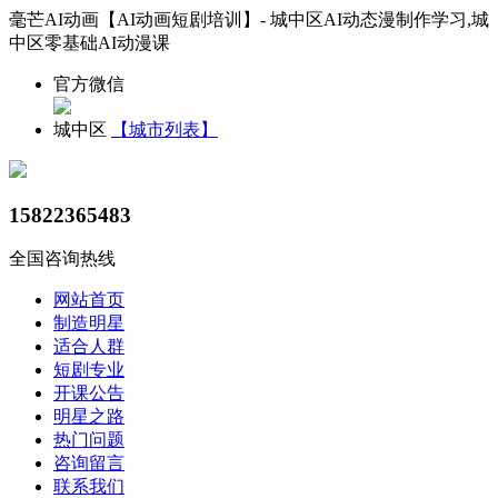
毫芒AI动画【AI动画短剧培训】- 城中区AI动态漫制作学习,城
中区零基础AI动漫课
官方微信
城中区
【城市列表】
15822365483
全国咨询热线
网站首页
制造明星
适合人群
短剧专业
开课公告
明星之路
热门问题
咨询留言
联系我们