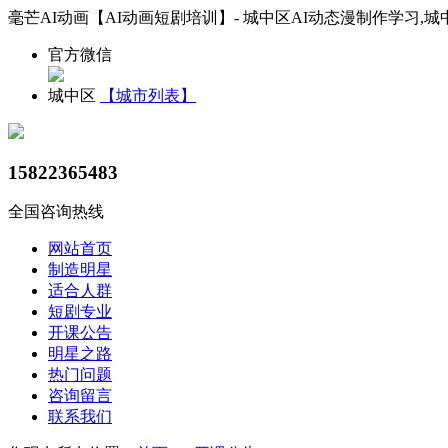
毫芒AI动画【AI动画短剧培训】- 城中区AI动态漫制作学习,城
官方微信
城中区
【城市列表】
15822365483
全国咨询热线
网站首页
制造明星
适合人群
短剧专业
开课公告
明星之路
热门问题
咨询留言
联系我们