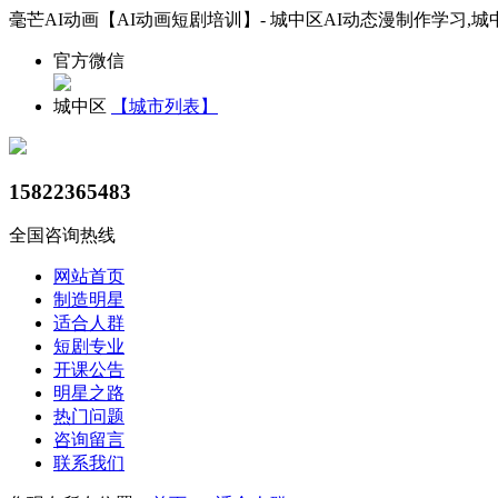
毫芒AI动画【AI动画短剧培训】- 城中区AI动态漫制作学习,城
官方微信
城中区
【城市列表】
15822365483
全国咨询热线
网站首页
制造明星
适合人群
短剧专业
开课公告
明星之路
热门问题
咨询留言
联系我们