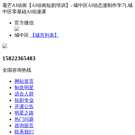
毫芒AI动画【AI动画短剧培训】- 城中区AI动态漫制作学习,城
中区零基础AI动漫课
官方微信
城中区
【城市列表】
15822365483
全国咨询热线
网站首页
制造明星
适合人群
短剧专业
开课公告
明星之路
热门问题
咨询留言
联系我们